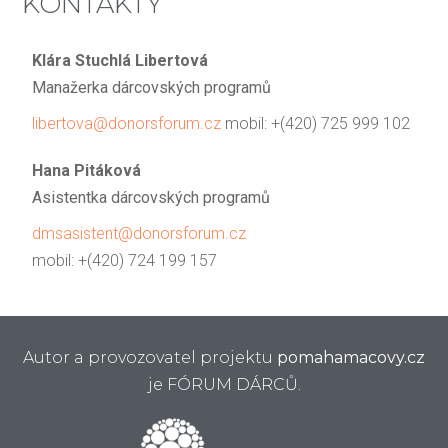
KONTAKTY
Klára Stuchlá Libertová
Manažerka dárcovských programů
libertova@donorsforum.cz
mobil: +(420) 725 999 102
Hana Pitáková
Asistentka dárcovských programů
dmsasistent@donorsforum.cz
mobil: +(420) 724 199 157
Autor a provozovatel projektu
pomahamacovy.cz
je FÓRUM DÁRCŮ.