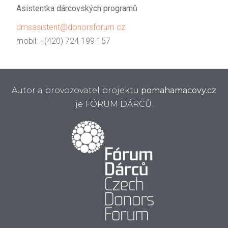
Asistentka dárcovských programů
dmsasistent@donorsforum.cz
mobil: +(420) 724 199 157
Autor a provozovatel projektu
pomahamacovy.cz
je FÓRUM DÁRCŮ.