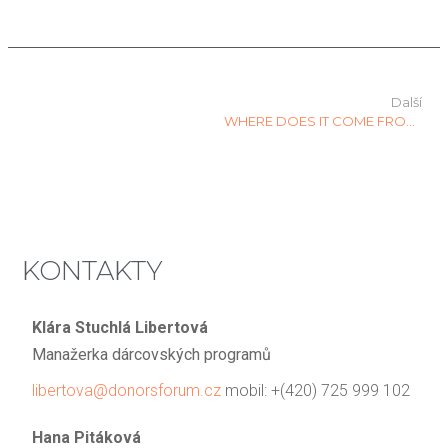
Další
WHERE DOES IT COME FROM?
KONTAKTY
Klára Stuchlá Libertová
Manažerka dárcovských programů
libertova@donorsforum.cz
mobil: +(420) 725 999 102
Hana Pitáková