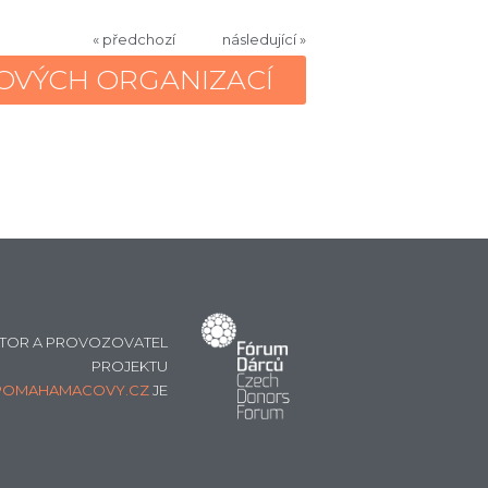
« předchozí
následující »
OVÝCH ORGANIZACÍ
TOR A PROVOZOVATEL
PROJEKTU
POMAHAMACOVY.CZ
JE