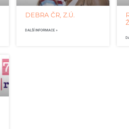
DEBRA ČR, Z.Ú.
Ž
DALŠÍ INFORMACE »
D