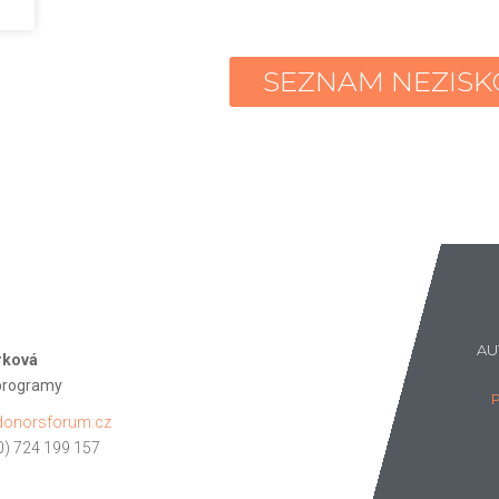
SEZNAM NEZISK
AU
rková
programy
onorsforum.cz
0) 724 199 157