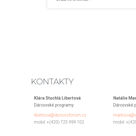
KONTAKTY
Klára Stuchlá Libertová
Natálie Ma
Dárcovské programy
Dárcovské 
libertova@donorsforum.cz
markova@d
mobil: +(420) 725 999 102
mobil: +(42