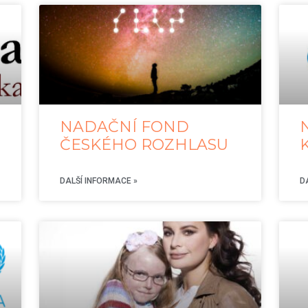
NADAČNÍ FOND
ČESKÉHO ROZHLASU
DALŠÍ INFORMACE »
D