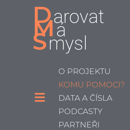
D
arovat
M
á
S
mysl
O PROJEKTU
KOMU POMOCI?
DATA A ČÍSLA
PODCASTY
PARTNEŘI