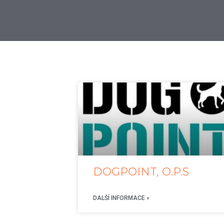
DOGPOINT, O.P.S
DALŠÍ INFORMACE »