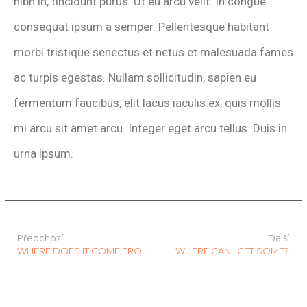
nibh in, tincidunt purus. Ut eu arcu velit. In congue
consequat ipsum a semper. Pellentesque habitant
morbi tristique senectus et netus et malesuada fames
ac turpis egestas. Nullam sollicitudin, sapien eu
fermentum faucibus, elit lacus iaculis ex, quis mollis
mi arcu sit amet arcu. Integer eget arcu tellus. Duis in
urna ipsum.
Předchozí
Další
WHERE DOES IT COME FROM?
WHERE CAN I GET SOME?