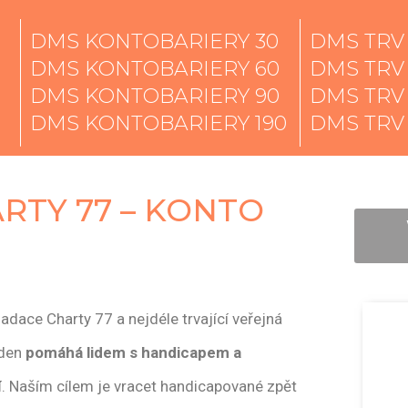
DMS KONTOBARIERY 30
DMS TRV
DMS KONTOBARIERY 60
DMS TRV
DMS KONTOBARIERY 90
DMS TRV
DMS KONTOBARIERY 190
DMS TRV
RTY 77 – KONTO
Nadace Charty 77 a nejdéle trvající veřejná
 den
pomáhá lidem s handicapem a
í
. Naším cílem je vracet handicapované zpět